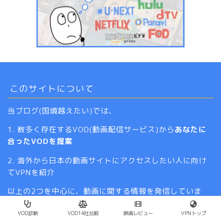
このサイトについて
当ブログ(国境越えたい)では、
1. 数多く存在するVOD(動画配信サービス)から
あなたに
合ったVODを提案
2. 海外から日本の動画サイトにアクセスしたい人に向け
てVPNを紹介
以上の2つを中心に、動画に関する情報を発信していま
す。
VOD診断
VOD14社比較
映画レビュー
VPNトップ