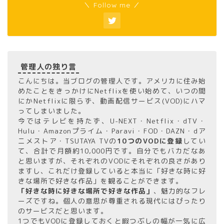
＼ Follow me ／
管理人の独り言
こんにちは。当ブログの管理人です。アメリカに住み始
めたことをきっかけにNetflixを使い始めて、いつの間
にかNetflixに限らず、動画配信サービス(VOD)にハマ
ってしまいました。
今ではテレビを持たず、U-NEXT・Netflix・dTV・
Hulu・Amazonプライム・Paravi・FOD・DAZN・dア
ニメストア・TSUTAYA TVの
10つのVODに登録
してい
て、合計で月額約10,000円です。自分でもバカだなあ
と思いますが、それぞれのVODにそれぞれの良さがあり
ますし、これだけ登録していると本当に「好きな時に好
きな場所で好きな作品」を観ることができます。
「好きな時に好きな場所で好きな作品」
、魅力的なフレ
ーズですね。個人の意思が尊重される現代にはぴったり
のサービスだと思います。
1つでもVODに登録しておくと暇つぶしの幅が一気に広