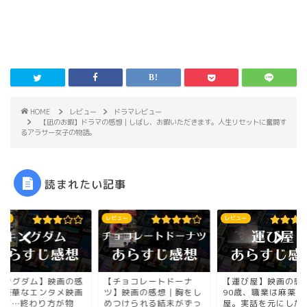
HOME
レビュー
ドラマレビュー
【凪のお暇】ドラマの感想｜しばし、お暇いただきます。人生リセットに奮闘す
るアラサー女子の物語。
読まれたい記事
ュー
レビュー
レビュー
キングダム】映画の感
【チョコレートドーナ
【運び屋】映画の感
｜豪華なエンタメ映画
ツ】映画の感想｜胸をし
90歳、職業は麻薬の
けど…終わり方が物
めつけられる結末がずっ
屋。実話を元にした驚.