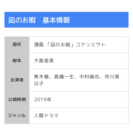
凪のお暇 基本情報
漫画 「凪のお暇」コナリミサト
原作
大島里美
脚本
黒木華、高橋一生、中村倫也、市川実
出演者
日子
2019年
公開時期
人間ドラマ
ジャンル