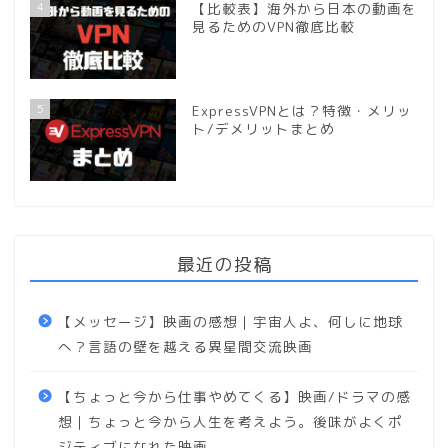
4
【比較表】海外から日本の動画を
見るためのVPN徹底比較
5
ExpressVPNとは？特徴・メリッ
ト/デメリットまとめ
最近の投稿
【メッセージ】映画の感想｜宇宙人よ、何しに地球
へ？言語の壁を越える異星間交流映画
【ちょっと今から仕事やめてくる】映画/ドラマの感
想｜ちょっと今から人生を考えよう。後味がよくポ
ジティブになれた映画