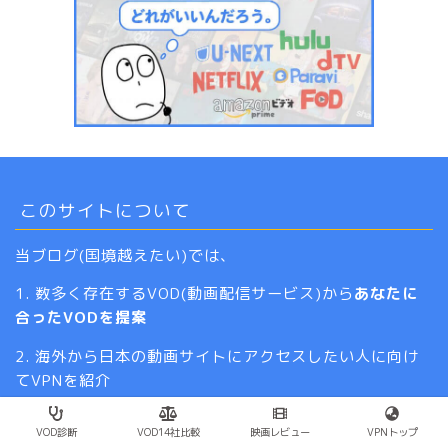
このサイトについて
当ブログ(国境越えたい)では、
1. 数多く存在するVOD(動画配信サービス)から
あなたに
合ったVODを提案
2. 海外から日本の動画サイトにアクセスしたい人に向け
てVPNを紹介
以上の2つを中心に、動画に関する情報を発信していま
VOD診断
VOD14社比較
映画レビュー
VPNトップ
す。