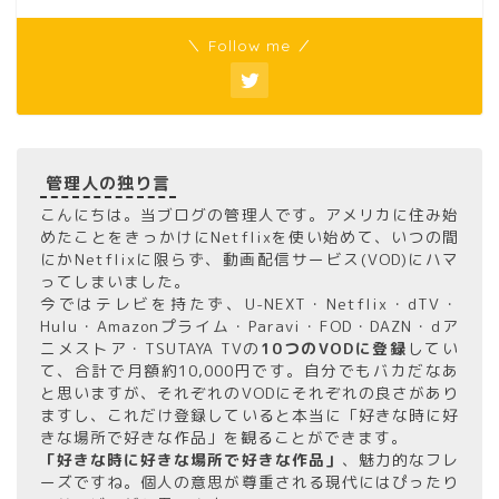
＼ Follow me ／
管理人の独り言
こんにちは。当ブログの管理人です。アメリカに住み始
めたことをきっかけにNetflixを使い始めて、いつの間
にかNetflixに限らず、動画配信サービス(VOD)にハマ
ってしまいました。
今ではテレビを持たず、U-NEXT・Netflix・dTV・
Hulu・Amazonプライム・Paravi・FOD・DAZN・dア
ニメストア・TSUTAYA TVの
10つのVODに登録
してい
て、合計で月額約10,000円です。自分でもバカだなあ
と思いますが、それぞれのVODにそれぞれの良さがあり
ますし、これだけ登録していると本当に「好きな時に好
きな場所で好きな作品」を観ることができます。
「好きな時に好きな場所で好きな作品」
、魅力的なフレ
ーズですね。個人の意思が尊重される現代にはぴったり