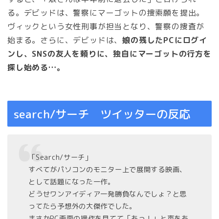
る。デビッドは、警察にマーゴットの捜索願を提出。
ヴィックという女性刑事が担当となり、警察の捜査が
始まる。さらに、デビッドは、
娘の残したPCにログイ
ンし、SNSの友人を頼りに、独自にマーゴットの行方を
探し始める…。
search/サーチ ツイッターの反応
「Search/サーチ」
すべてがパソコンのモニター上で展開する映画、
として話題になった一作。
どうせワンアイディア一発勝負なんでしょ？と思
ってたら予想外の大傑作でした。
まさかPC画面の操作を見てて「あっ！」と声をあ