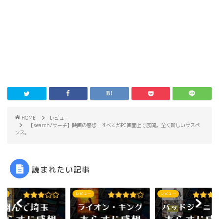
HOME
レビュー
【search/サーチ】映画の感想｜すべてがPC画面上で展開。全く新しいサスペ
ンス。
読まれたい記事
ュー
レビュー
レビュー