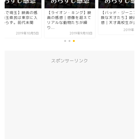
翔んで埼玉】映画の感
【ライオン・キング】映
【バッド・ジーニアス
｜埼玉県民は東京に入
画の感想｜想像を超えて
険な天才たち】映画
べからず。前代未聞
リアルな動物たちが繰
想｜天才高校生が企て.
.
り...
2019年1
2019年10月5日
2019年9月10日
スポンサーリンク