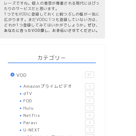
レーズですね。個人の意思が尊重される現代にはぴっ
たりのサービスだと思います。
1つでもVODに登録しておくと暇つぶしの幅が一気に
広がります。まだVODに1つも登録していない方は、
どれか1つ登録してみてはいかがでしょうか。
ぜひ、
あなたに合ったVOD探し、お手伝いさせてください。
カテゴリー
VOD
41
Amazonプライムビデオ
5
dTV
5
FOD
1
Hulu
7
Netflix
4
Paravi
3
U-NEXT
5