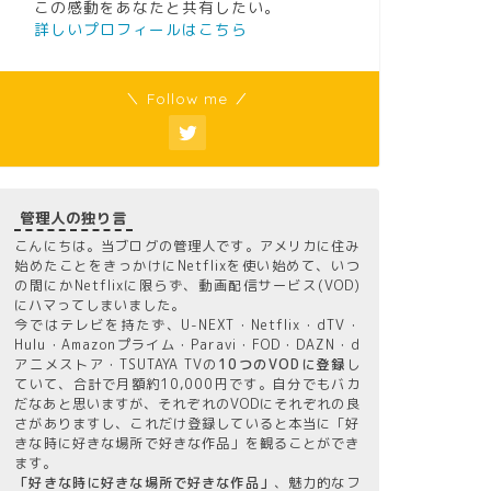
この感動をあなたと共有したい。
詳しいプロフィールはこちら
＼ Follow me ／
管理人の独り言
こんにちは。当ブログの管理人です。アメリカに住み
始めたことをきっかけにNetflixを使い始めて、いつ
の間にかNetflixに限らず、動画配信サービス(VOD)
にハマってしまいました。
今ではテレビを持たず、U-NEXT・Netflix・dTV・
Hulu・Amazonプライム・Paravi・FOD・DAZN・d
アニメストア・TSUTAYA TVの
10つのVODに登録
し
ていて、合計で月額約10,000円です。自分でもバカ
だなあと思いますが、それぞれのVODにそれぞれの良
さがありますし、これだけ登録していると本当に「好
きな時に好きな場所で好きな作品」を観ることができ
ます。
「好きな時に好きな場所で好きな作品」
、魅力的なフ