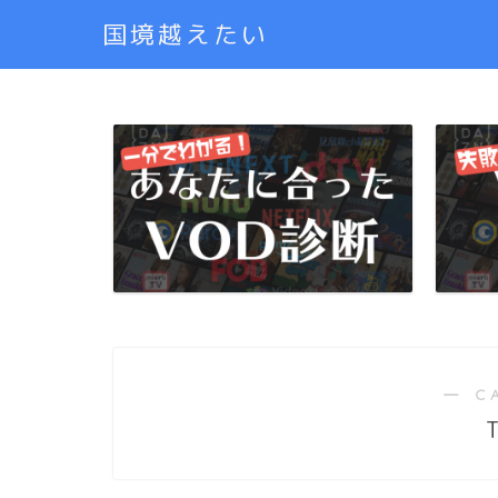
国境越えたい
― C