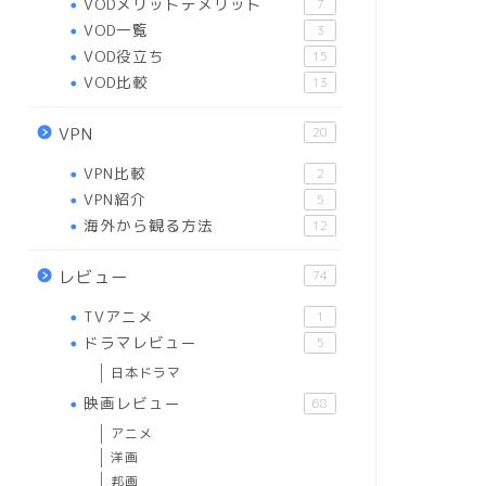
VODメリットデメリット
7
VOD一覧
3
VOD役立ち
15
VOD比較
13
VPN
20
VPN比較
2
VPN紹介
5
海外から観る方法
12
レビュー
74
TVアニメ
1
ドラマレビュー
5
日本ドラマ
映画レビュー
68
アニメ
洋画
邦画