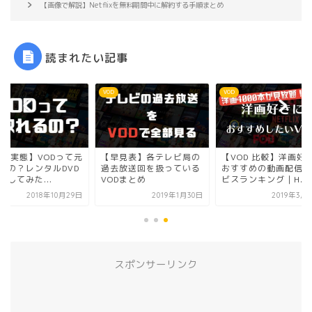
【画像で解説】Netflixを無料期間中に解約する手順まとめ
読まれたい記事
VOD
VOD
早見表】各テレビ局の
【VOD 比較】洋画好きに
【VOD 実態】VOD
去放送回を扱っている
おすすめの動画配信サー
取れるの？レンタルD
Dまとめ
ビスランキング｜H...
と比較してみた...
2019年1月30日
2019年3月21日
2018年10
スポンサーリンク