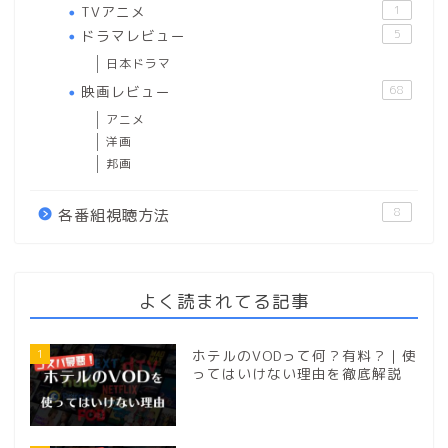
TVアニメ
1
ドラマレビュー
5
日本ドラマ
映画レビュー
68
アニメ
洋画
邦画
8
各番組視聴方法
よく読まれてる記事
1
ホテルのVODって何？有料？｜使
ってはいけない理由を徹底解説