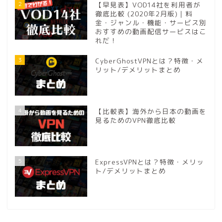
2
【早見表】VOD14社を利用者が
徹底比較 (2020年2月版)｜料
金・ジャンル・機能・サービス別
おすすめの動画配信サービスはこ
れだ！
3
CyberGhostVPNとは？特徴・メ
リット/デメリットまとめ
4
【比較表】海外から日本の動画を
見るためのVPN徹底比較
5
ExpressVPNとは？特徴・メリッ
ト/デメリットまとめ