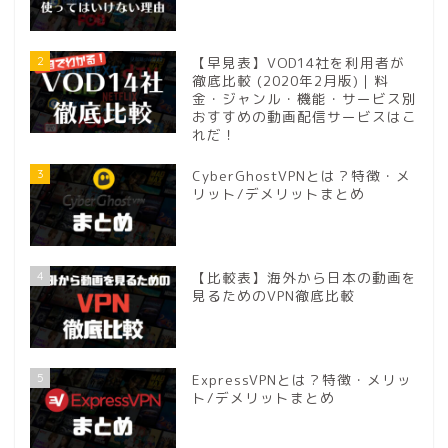
2
【早見表】VOD14社を利用者が
徹底比較 (2020年2月版)｜料
金・ジャンル・機能・サービス別
おすすめの動画配信サービスはこ
れだ！
3
CyberGhostVPNとは？特徴・メ
リット/デメリットまとめ
4
【比較表】海外から日本の動画を
見るためのVPN徹底比較
5
ExpressVPNとは？特徴・メリッ
ト/デメリットまとめ