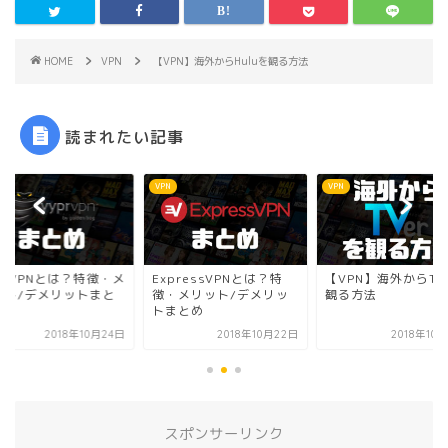
HOME
VPN
【VPN】海外からHuluを観る方法
読まれたい記事
VPN
VPN
pressVPNとは？特
【VPN】海外からTVerを
VyprVPNとは？特
・メリット/デメリッ
観る方法
リット/デメリット
まとめ
め
2018年10月22日
2018年10月28日
2018年10
スポンサーリンク