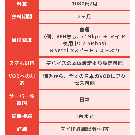
料金
1080円/月
無料期間
2ヶ月
普通
(例、VPN無し: 71Mbps → マイIP
通信速度
使用中: 2.3Mbps)
※Netflixスピードテストより
スマホ対応
デバイスの本体設定より設定可能
VODへの対
海外から、全ての日本のVODにアク
応
セス可能
サーバー設
日本
置国
同時接続
1台まで
詳細
マイIP詳細記事へ